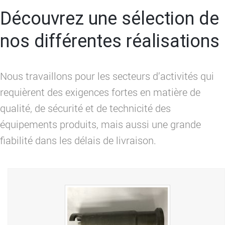
Qui sommes nous ?
Découvrez une sélection de
Rodage
nos différentes réalisations
Nos réalisations
Rodage Haute Précision
Nous travaillons pour les secteurs d’activités qui
Equipements
Rodage Grande Longueur
requièrent des exigences fortes en matière de
qualité, de sécurité et de technicité des
Contact
Travaux sur Bloc
Métrologie et contrôle
équipements produits, mais aussi une grande
Rodage/dépannage
fiabilité dans les délais de livraison.
Vérins