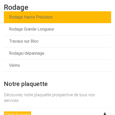
Qui sommes nous ?
Rodage
Rodage
Rodage Haute Précision
Nos réalisations
Rodage Haute Précision
Rodage Grande Longueur
Travaux sur Bloc
Equipements
Rodage Grande Longueur
Rodage/dépannage
Contact
Travaux sur Bloc
Métrologie et contrôle
Vérins
Rodage/dépannage
Vérins
Notre plaquette
Découvrez notre plaquette prospective de tous nos
services.
Télécharger