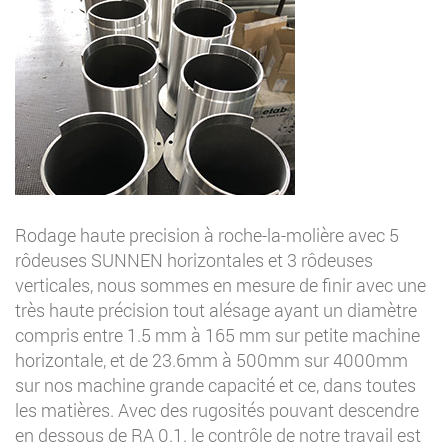
Rodage haute precision à roche-la-molière avec 5
rôdeuses SUNNEN horizontales et 3 rôdeuses
verticales, nous sommes en mesure de finir avec une
très haute précision tout alésage ayant un diamètre
compris entre 1.5 mm à 165 mm sur petite machine
horizontale, et de 23.6mm à 500mm sur 4000mm
sur nos machine grande capacité et ce, dans toutes
les matières. Avec des rugosités pouvant descendre
en dessous de RA 0.1. le contrôle de notre travail est